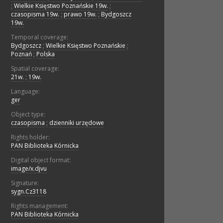
;
Wielkie Księstwo Poznańskie 19w.
;
czasopisma 19w.
;
prawo 19w.
;
Bydgoszcz
19w.
Temporal coverage:
Bydgoszcz
;
Wielkie Księstwo Poznańskie
;
Poznań
;
Polska
Spatial coverage:
21w.
;
19w.
Language:
ger
Object type:
czasopisma
;
dzienniki urzędowe
Rights holder:
PAN Biblioteka Kórnicka
Digital object format:
image/x.djvu
Signature:
sygn.Cz3118
Rights management:
PAN Biblioteka Kórnicka