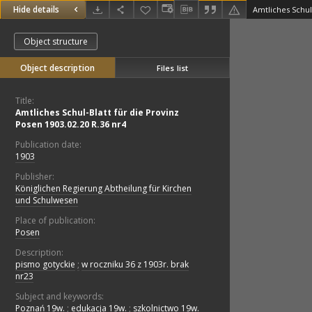
Hide details
Object structure
Object description
Files list
Title:
Amtliches Schul-Blatt für die Provinz
Posen 1903.02.20 R.36 nr4
Publication date:
1903
Publisher:
Königlichen Regierung Abtheilung für Kirchen
und Schulwesen
Place of publication:
Posen
Description:
pismo gotyckie
;
w roczniku 36 z 1903r. brak
nr23
Subject and keywords:
Poznań 19w.
;
edukacja 19w.
;
szkolnictwo 19w.