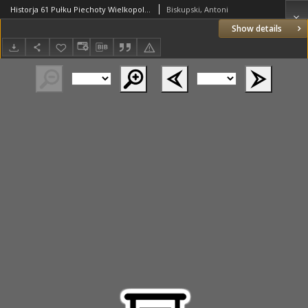
Historja 61 Pułku Piechoty Wielkopolskiej ( 7 Pułku Strzelców Wlkp.) T.1 Walki powstańcze na froncie zachodnim i północnym Wielkopolski. Organizacja pułku
Biskupski, Antoni
Show details