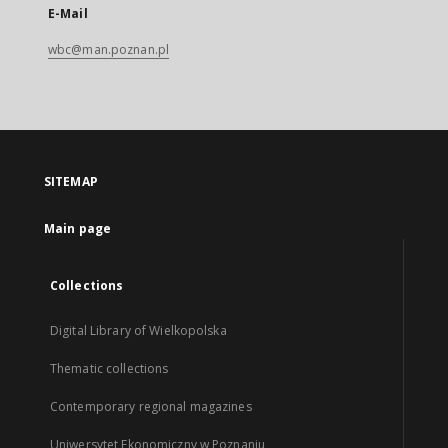
E-Mail
wbc@man.poznan.pl
SITEMAP
Main page
Collections
Digital Library of Wielkopolska
Thematic collections
Contemporary regional magazines
Uniwersytet Ekonomiczny w Poznaniu