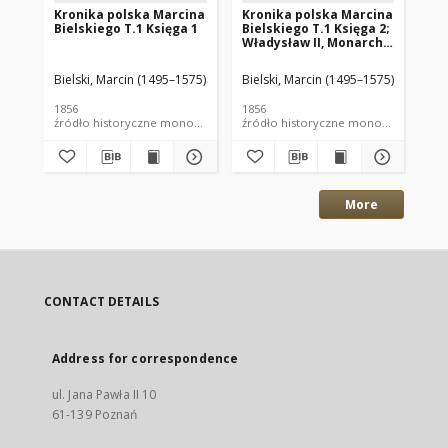
Kronika polska Marcina
Kronika polska Marcina
Wy
Bielskiego T.1 Księga 1
Bielskiego T.1 Księga 2;
pr
Władysław II, Monarcha
pr
Polski
Pol
po
Bielski, Marcin (1495–1575)
Bielski, Marcin (1495–1575)
tej
wy
1856
1856
[ok
źródło historyczne monografia historyczna
źródło historyczne monografia h
wy
More
CONTACT DETAILS
Address for correspondence
ul. Jana Pawła II 10
61-139 Poznań