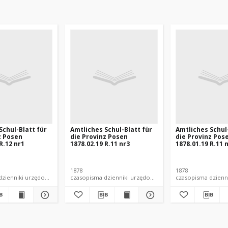
Schul-Blatt für
Amtliches Schul-Blatt für
Amtliches Schul
z Posen
die Provinz Posen
die Provinz Pos
R.12 nr1
1878.02.19 R.11 nr3
1878.01.19 R.11 
1878
1878
czasopisma dzienniki urzędowe
czasopisma dzienniki urzędowe
czasopisma