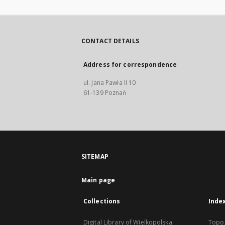
CONTACT DETAILS
Address for correspondence
ul. Jana Pawła II 10
61-139 Poznań
SITEMAP
Main page
Collections
Inde
Digital Library of Wielkopolska
Topo