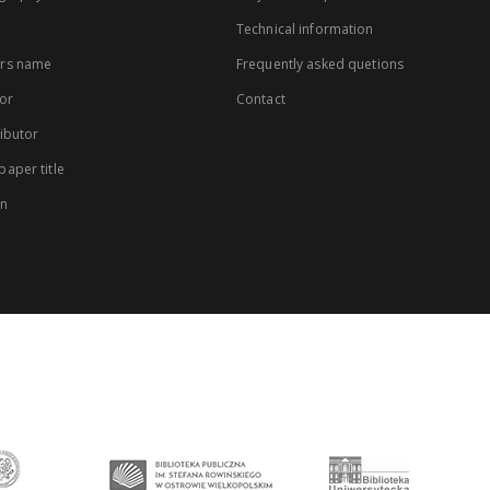
Technical information
rs name
Frequently asked quetions
or
Contact
ibutor
aper title
on