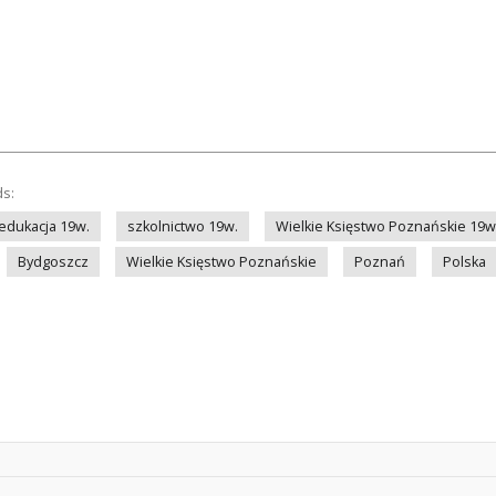
ds:
edukacja 19w.
szkolnictwo 19w.
Wielkie Księstwo Poznańskie 19w
Bydgoszcz
Wielkie Księstwo Poznańskie
Poznań
Polska