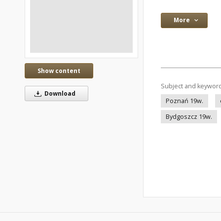
More
Show content
Subject and keywor
Download
Poznań 19w.
Bydgoszcz 19w.