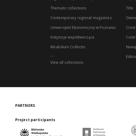
Thematic collections
Title
Contemporary regional magazines
Owne
Uniwersytet Ekonomiczny w Poznaniu
Creat
Instytucje współtworzące
Contr
Mirabilium Collectio
Newsp
...
Editi
View all collections
PARTNERS
Project participants