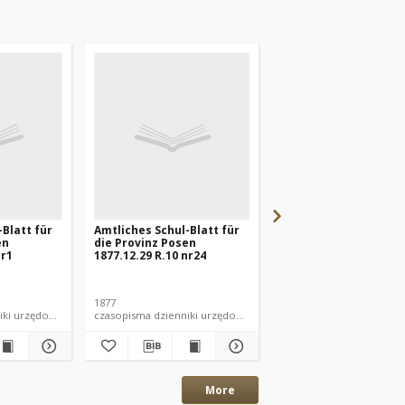
-Blatt für
Amtliches Schul-Blatt für
Amtliches Schul-Blatt
en
die Provinz Posen
die Provinz Posen
nr1
1877.12.29 R.10 nr24
1877.11.24 R.10 nr22
1877
1877
 dzienniki urzędowe
czasopisma dzienniki urzędowe
czasopisma dziennik
More