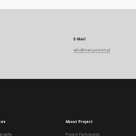
E-Mail
wbc@man.poznan.pl
xes
About Project
graphy
Project Participants