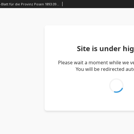
Amtliches Schul-Blatt für die Provinz Posen 1893.09.01 R.26 nr17