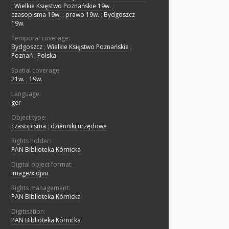
;
Wielkie Księstwo Poznańskie 19w.
;
czasopisma 19w.
;
prawo 19w.
;
Bydgoszcz
19w.
Temporal coverage:
Bydgoszcz
;
Wielkie Księstwo Poznańskie
;
Poznań
;
Polska
Spatial coverage:
21w.
;
19w.
Language:
ger
Object type:
czasopisma
;
dzienniki urzędowe
Rights holder:
PAN Biblioteka Kórnicka
Digital object format:
image/x.djvu
Rights management:
PAN Biblioteka Kórnicka
Digitisation:
PAN Biblioteka Kórnicka