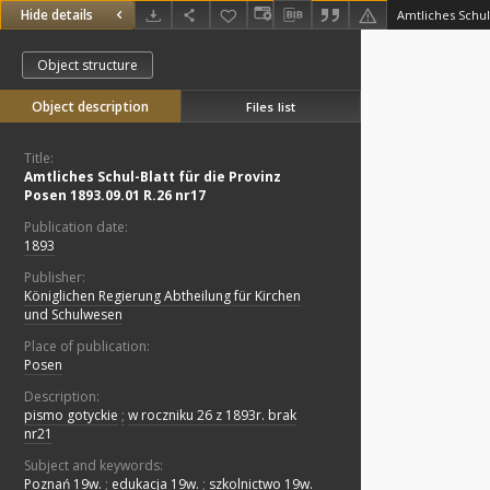
Hide details
Object structure
Object description
Files list
Title:
Amtliches Schul-Blatt für die Provinz
Posen 1893.09.01 R.26 nr17
Publication date:
1893
Publisher:
Königlichen Regierung Abtheilung für Kirchen
und Schulwesen
Place of publication:
Posen
Description:
pismo gotyckie
;
w roczniku 26 z 1893r. brak
nr21
Subject and keywords:
Poznań 19w.
;
edukacja 19w.
;
szkolnictwo 19w.