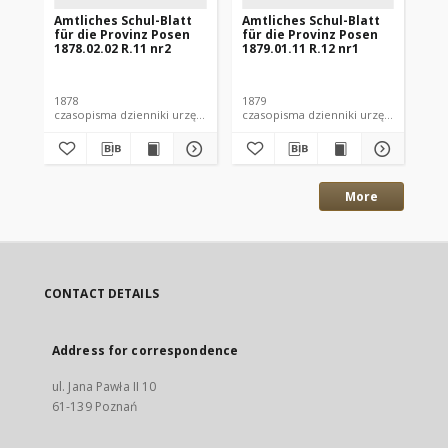
Amtliches Schul-Blatt
Amtliches Schul-Blatt
Am
für die Provinz Posen
für die Provinz Posen
fü
1878.02.02 R.11 nr2
1879.01.11 R.12 nr1
187
1878
1879
187
czasopisma dzienniki urzędowe
czasopisma dzienniki urzędowe
More
CONTACT DETAILS
Address for correspondence
ul. Jana Pawła II 10
61-139 Poznań