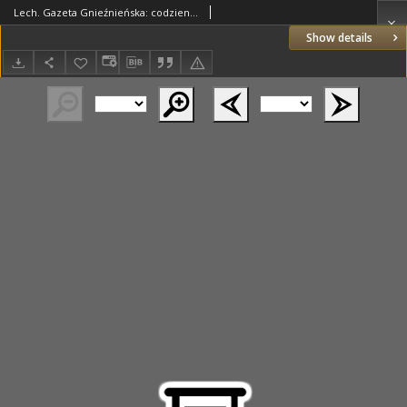
Lech. Gazeta Gnieźnieńska: codzienne pismo polityczne dla wszystkich stanów 1929.02.26 R.31 Nr47
Show details