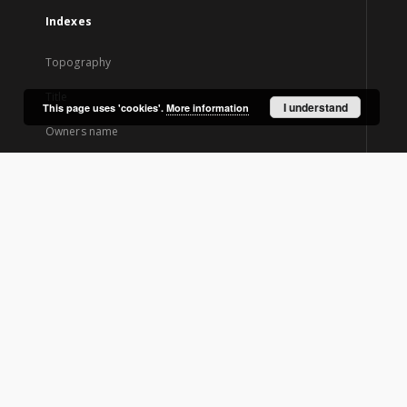
Indexes
Topography
Title
I understand
This page uses 'cookies'.
More information
Owners name
Creator
Contributor
Newspaper title
Edition
About Project
Project Participants
Technical information