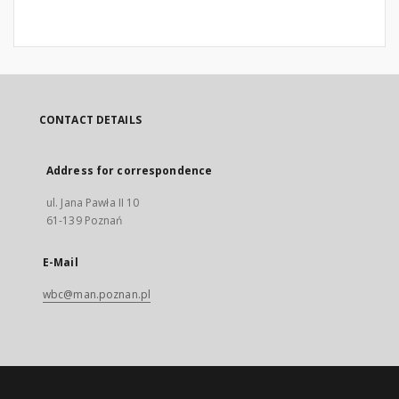
CONTACT DETAILS
Address for correspondence
ul. Jana Pawła II 10
61-139 Poznań
E-Mail
wbc@man.poznan.pl