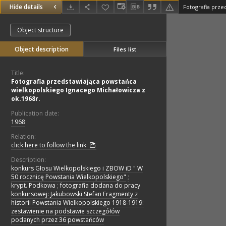
Hide details
Object structure
Object description
Files list
Title:
Fotografia przedstawiająca powstańca
wielkopolskiego Ignacego Michałowicza z
ok.1968r.
Publication date:
1968
Relation:
click here to follow the link
Description:
konkurs Głosu Wielkopolskiego i ZBOW iD " W
50 rocznicę Powstania Wielkopolskiego"
;
krypt. Podkowa
;
fotografia dodana do pracy
konkursowej: Jakubowski Stefan Fragmenty z
historii Powstania Wielkopolskiego 1918-1919:
zestawienie na podstawie szczegółów
podanych przez 36 powstańców