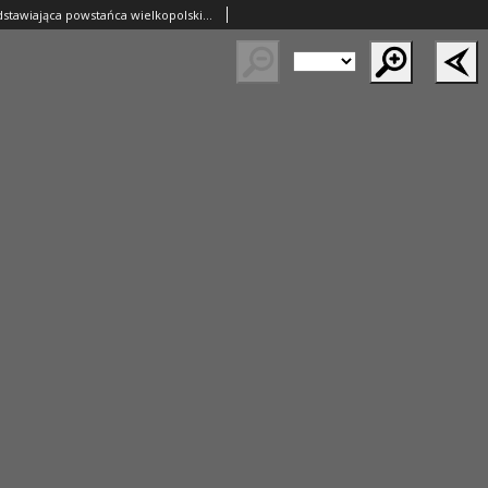
Fotografia przedstawiająca powstańca wielkopolskiego Ignacego Michałowicza z ok.1968r.