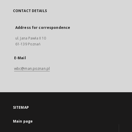
CONTACT DETAILS
Address for correspondence
ul. Jana Pawła II 10
61-139 Poznań
E-Mail
wbc@man.poznan.pl
SITEMAP
Main page