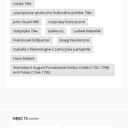
nauka 19w.
czasopisma społeczno-kulturalne polskie 19w.
John Stuart Mill
rozprawy historyczne
statystyka 19w.
Galileusz
Ludwik Nabielak
Franciszek Grillparzer
księgi hipoteczne
Izabella z Flemmingów Czartoryska pamiętniki
Hans Makart
Stanisław II August Poniatowski herbu Ciołek (1732-1798)
król Polski (1764-1795)
OBJECTS
similar