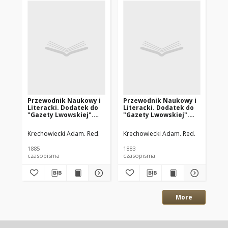
Przewodnik Naukowy i
Przewodnik Naukowy i
Pr
Literacki. Dodatek do
Literacki. Dodatek do
Li
"Gazety Lwowskiej".
"Gazety Lwowskiej".
"G
1885 R.13 nr9
1883 R.11 nr7
188
Krechowiecki Adam. Red.
Krechowiecki Adam. Red.
Kre
1885
1883
188
czasopisma
czasopisma
cza
More