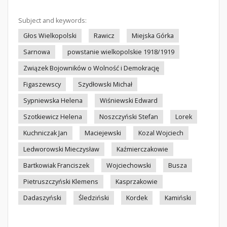
Subject and keywords:
Głos Wielkopolski
Rawicz
Miejska Górka
Sarnowa
powstanie wielkopolskie 1918/1919
Związek Bojowników o Wolność i Demokrację
Figaszewscy
Szydłowski Michał
Sypniewska Helena
Wiśniewski Edward
Szotkiewicz Helena
Noszczyński Stefan
Lorek
Kuchniczak Jan
Maciejewski
Kozal Wojciech
Ledworowski Mieczysław
Kaźmierczakowie
Bartkowiak Franciszek
Wojciechowski
Busza
Pietruszczyński Klemens
Kasprzakowie
Dadaszyński
Śledziński
Kordek
Kamiński