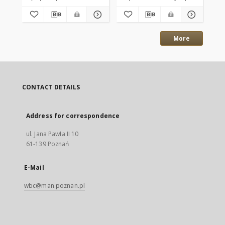
More
CONTACT DETAILS
Address for correspondence
ul. Jana Pawła II 10
61-139 Poznań
E-Mail
wbc@man.poznan.pl