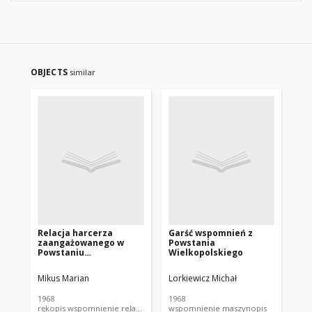
OBJECTS
similar
Relacja harcerza
Garść wspomnień z
Ws
zaangażowanego w
Powstania
uc
Powstaniu
Wielkopolskiego
Wi
Wielkopolskim w
19
Miejskiej Górce pow.
ra
Mikus Marian
Lorkiewicz Michał
Kas
Rawicz
1968
1968
196
rękopis wspomnienie relacje
wspomnienie maszynopis