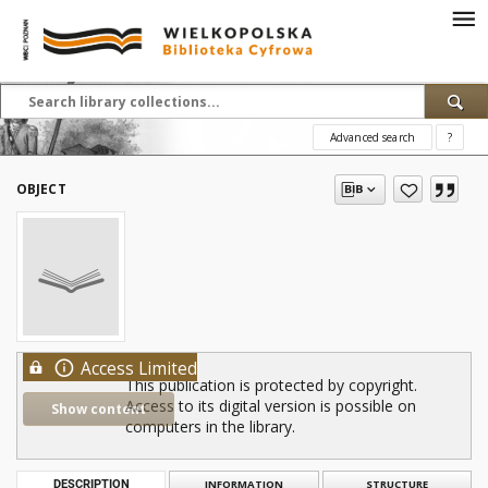
Advanced search
?
OBJECT
Access Limited
This publication is protected by copyright.
Access to its digital version is possible on
Show content
computers in the library.
DESCRIPTION
INFORMATION
STRUCTURE