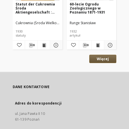
Statut der Cukrownia
60-lecie Ogrodu
Zi
Środa
Zoologicznego w
na
Aktiengeselschaft :
Poznaniu 1871-1931
ek
Gültig vom 28.X.1930
Ce
To
Cukrownia (Środa Wielkopolska)
Runge Stanisław
Swi
Go
Wi
1930
1932
190
Po
statuty
artykuł
cz
190
Więcej
DANE KONTAKTOWE
Adres do korespondencji
ul. Jana Pawła II 10
61-139 Poznań