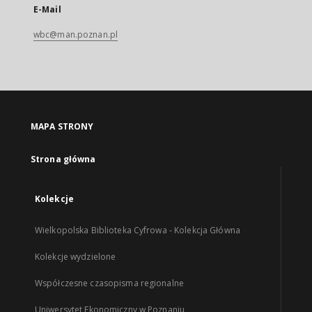
E-Mail
wbc@man.poznan.pl
MAPA STRONY
Strona główna
Kolekcje
Wielkopolska Biblioteka Cyfrowa - Kolekcja Główna
Kolekcje wydzielone
Współczesne czasopisma regionalne
Uniwersytet Ekonomiczny w Poznaniu