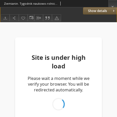
Ziemianin. Tygodnik naukowo-rolniczy i ekonomiczny; organ Centralnego Towarzystwa Gospodarczego w Wielkiem Księstwie Poznańskiem 1907.10.19 R.57 Nr42
Show details