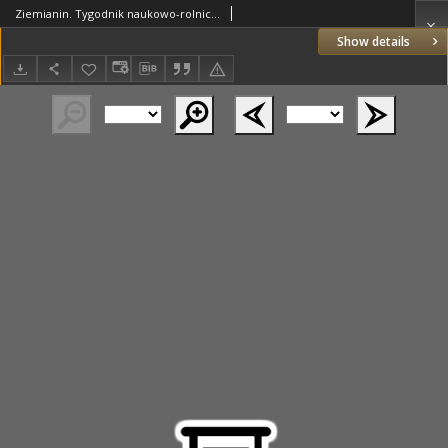
Ziemianin. Tygodnik naukowo-rolniczy i ekonomiczny; organ Centralnego Towarzystwa Gospodarczego w Wielkiem Księstwie Poznańskiem 1907.08.31 R.57 Nr35
Show details