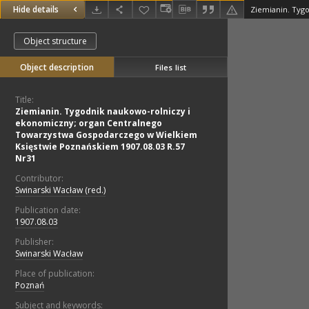
Hide details
Object structure
Object description
Files list
Title:
Ziemianin. Tygodnik naukowo-rolniczy i
ekonomiczny; organ Centralnego
Towarzystwa Gospodarczego w Wielkiem
Księstwie Poznańskiem 1907.08.03 R.57
Nr31
Contributor:
Swinarski Wacław (red.)
Publication date:
1907.08.03
Publisher:
Swinarski Wacław
Place of publication:
Poznań
Subject and keywords: