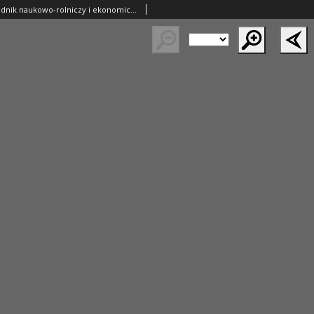
Ziemianin. Tygodnik naukowo-rolniczy i ekonomiczny; organ Centralnego Towarzystwa Gospodarczego w Wielkiem Księstwie Poznańskiem 1907.08.03 R.57 Nr31