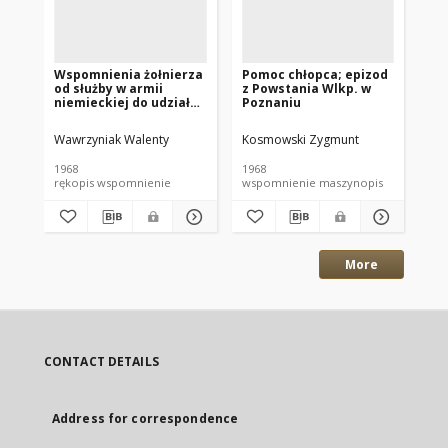
Wspomnienia żołnierza
Pomoc chłopca; epizod
Re
od służby w armii
z Powstania Wlkp. w
Wi
niemieckiej do udziału
Poznaniu
Po
w walkach w okolicach
Poznania (Wawrzyniak
Wawrzyniak Walenty
Kosmowski Zygmunt
Koł
Walenty)
1968
1968
196
rękopis wspomnienie
wspomnienie maszynopis
More
CONTACT DETAILS
Address for correspondence