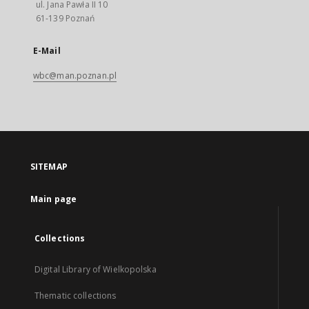
ul. Jana Pawła II 10
61-139 Poznań
E-Mail
wbc@man.poznan.pl
SITEMAP
Main page
Collections
Digital Library of Wielkopolska
Thematic collections