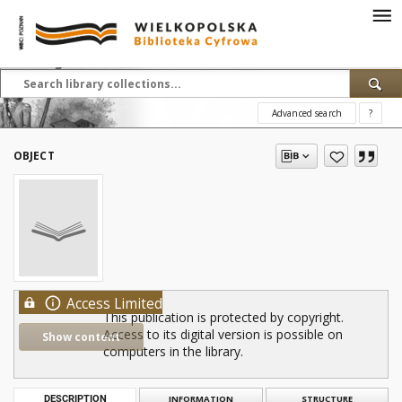
Advanced search
?
OBJECT
Access Limited
This publication is protected by copyright.
Access to its digital version is possible on
Show content
computers in the library.
DESCRIPTION
INFORMATION
STRUCTURE