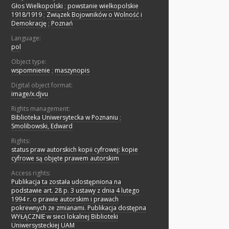
Głos Wielkopolski
;
powstanie wielkopolskie
1918/1919
;
Związek Bojowników o Wolność i
Demokrację
;
Poznań
Language:
pol
Object type:
wspomnienie
;
maszynopis
Digital object format:
image/x.djvu
Rights management:
Biblioteka Uniwersytecka w Poznaniu
;
Smolibowski, Edward
Rights:
status praw autorskich kopii cyfrowej: kopie
cyfrowe są objęte prawem autorskim
Access rights:
Publikacja ta została udostępniona na
podstawie art. 28 p. 3 ustawy z dnia 4 lutego
1994 r. o prawie autorskim i prawach
pokrewnych ze zmianami. Publikacja dostępna
WYŁĄCZNIE w sieci lokalnej Biblioteki
Uniwersysteckiej UAM