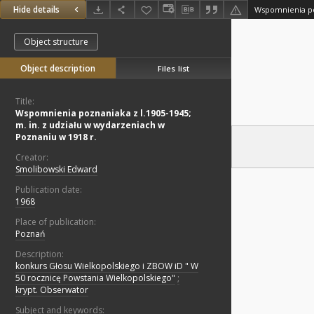
Hide details
Object structure
Object description
Files list
Title:
Wspomnienia poznaniaka z l.1905-1945;
m. in. z udziału w wydarzeniach w
Poznaniu w 1918 r.
Creator:
Smolibowski Edward
Publication date:
1968
Place of publication:
Poznań
Description:
konkurs Głosu Wielkopolskiego i ZBOW iD " W
50 rocznicę Powstania Wielkopolskiego"
;
krypt. Obserwator
Subject and keywords: