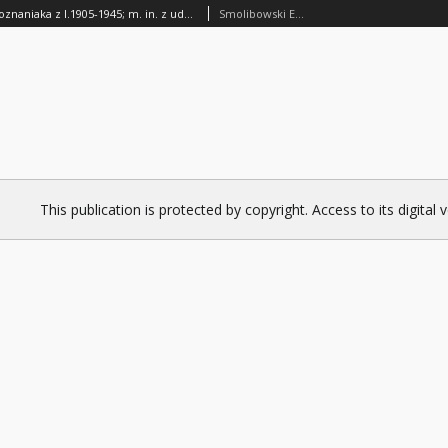
Wspomnienia poznaniaka z l.1905-1945; m. in. z udziału w wydarzeniach w Poznaniu w 1918 r.
Smolibowski Edward
This publication is protected by copyright. Access to its digital 