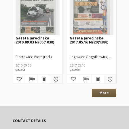
Gazeta Jarocińska
Gazeta Jarocińska
Wi
2010.09.03 Nr35(1038)
2017.05.16 Nr20(1388)
19
Piotrowicz, Piotr (red.)
Legowicz-Gogołkiewicz, Anna. Red.
Cza
2010.09.03
2017.05.16
199
gazeta
gazeta
cz
More
CONTACT DETAILS