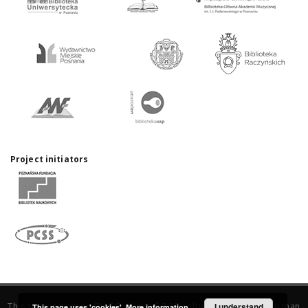
Project initiators
This service runs on
DInGO dLibra 6.3.17
software created by
I understand
Poznan
This page uses 'cookies'.
More information