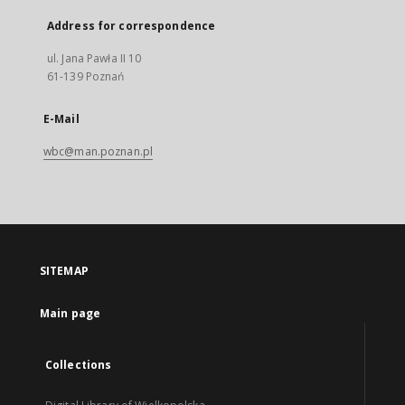
Address for correspondence
ul. Jana Pawła II 10
61-139 Poznań
E-Mail
wbc@man.poznan.pl
SITEMAP
Main page
Collections