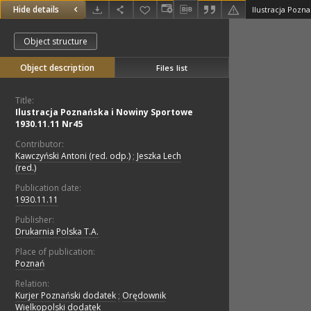
Hide details
Object structure
Object description
Files list
Title:
Ilustracja Poznańska i Nowiny Sportowe
1930.11.11 Nr45
Contributor:
Kawczyński Antoni (red. odp.)
;
Jeszka Lech
(red.)
Publication date:
1930.11.11
Publisher:
Drukarnia Polska T.A.
Place of publication:
Poznań
Relation:
Kurjer Poznański dodatek
;
Orędownik
Wielkopolski dodatek