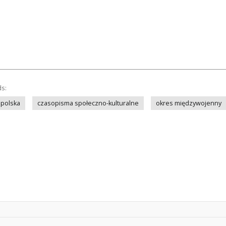
ds:
opolska
czasopisma społeczno-kulturalne
okres międzywojenny