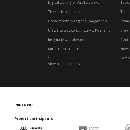
Digital Library of Wielkopolska
Topo
Thematic collections
Title
Contemporary regional magazines
Owne
Uniwersytet Ekonomiczny w Poznaniu
Creat
Instytucje współtworzące
Contr
Mirabilium Collectio
Newsp
...
Editi
View all collections
PARTNERS
Project participants