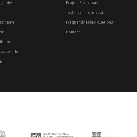
graphy
Project Participants
Technical information
rs name
Frequently asked quetions
or
Contact
ibutor
aper title
on