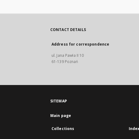
CONTACT DETAILS
Address for correspondence
ul. Jana Pawła II 10
61-139 Poznań
SITEMAP
Main page
Collections
Inde