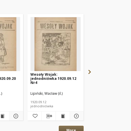
Wesoły Wojak:
Wesoły Wojak:
20.09.20
jednodniówka 1920.09.12
jednodniówka 1920.09
Nr4
Nr3
.)
Lipiński, Wacław (il.)
Lipiński, Wacław (il.)
1920.09.12
1920.09.04
jednodniówka
jednodniówka
More