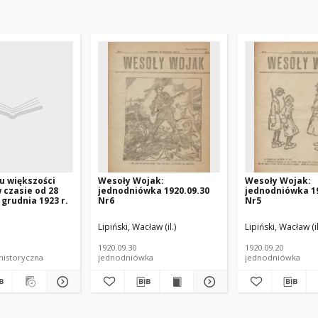
u większości
Wesoły Wojak:
Wesoły Wojak:
w czasie od 28
jednodniówka 1920.09.30
jednodniówka 19
 grudnia 1923 r.
Nr6
Nr5
Lipiński, Wacław (il.)
Lipiński, Wacław (il
1920.09.30
1920.09.20
historyczna
jednodniówka
jednodniówka