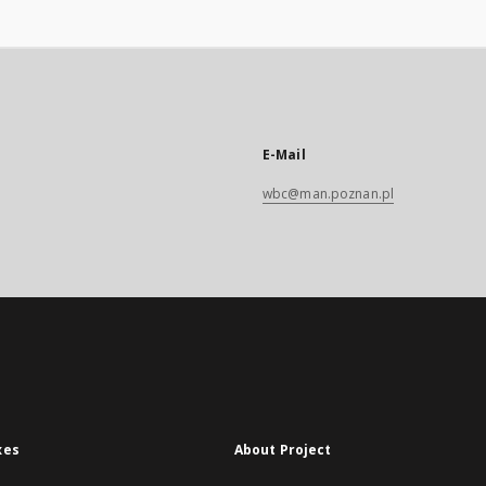
E-Mail
wbc@man.poznan.pl
xes
About Project