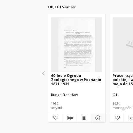
OBJECTS
similar
60-lecie Ogrodu
Prace rząd
Zoologicznego w Poznaniu
polskiej : 
1871-1931
maja do 15
Runge Stanisław
G.L.
1932
1924
artykuł
monografia 