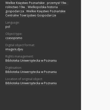
Wielkie Księstwo Poznańskie
;
przemysł 19w.
;
rolnictwo 19w.
;
Wielkopolska historia
gospodarcza
;
Wielkie Księstwo Poznańskie
Centralne Towrzystwo Gospodarcze
Language:
pol
Object type:
czasopismo
Digital object format:
image/x.djvu
Rights management:
Biblioteka Uniwersytecka w Poznaniu
Digitisation:
Biblioteka Uniwersytecka w Poznaniu
Location of original object:
Biblioteka Uniwersytecka w Poznaniu