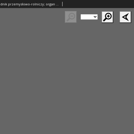
Ziemianin. Tygodnik przemysłowo-rolniczy; organ Centralnego Towarzystwa Gospodarczego w Wielkim Księstwie Poznańskim 1889.11.23 R.39 Nr47