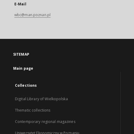
E-Mail
wbc@man.poznan.pl
SITEMAP
Main page
Collections
Digital Library of Wielkopolska
Thematic collections
Contemporary regional magazines
Uniwersytet Ekonomiczny w Poznaniu