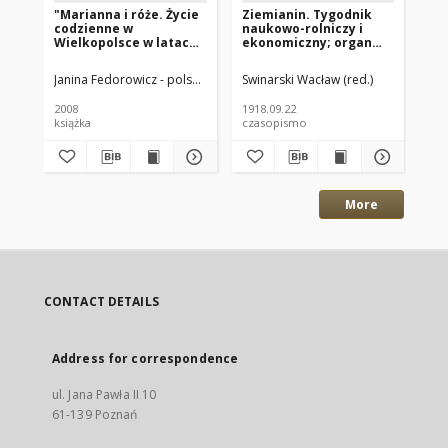
"Marianna i róże. Życie
Ziemianin. Tygodnik
Zi
codzienne w
naukowo-rolniczy i
na
Wielkopolsce w latach
ekonomiczny; organ
ek
1890-1914 z tradycji
Centralnego
Ce
rodzinnej"
Towarzystwa
To
Janina Fedorowicz - polska pisarka
Swinarski Wacław (red.)
Joanna Konopińska (1925 -1996; P
Swi
Gospodarczego w
Go
Wielkim Księstwe
Wi
2008
1918.09.22
191
Poznańskim 1918.09.22
Po
książka
czasopismo
cz
R.69 Nr38
R.
More
CONTACT DETAILS
Address for correspondence
ul. Jana Pawła II 10
61-139 Poznań