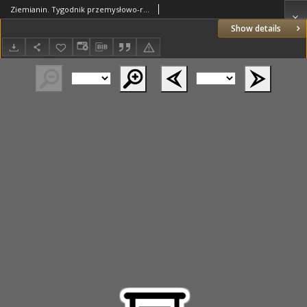
Ziemianin. Tygodnik przemysłowo-rolniczy; organ Centralnego Towarzystwa Gospodarczego w Wielkim Księstwie Poznańskim 1889.07.27 R.39 Nr30
Show details