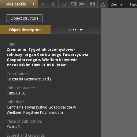
Hide details
Object structure
Object description
Files list
Title:
Ziemianin. Tygodnik przemysłowo-
rolniczy; organ Centralnego Towarzystwa
Gospodarczego w Wielkim Księstwie
Poznańskim 1889.01.05 R.39 Nr1
Contributor:
Koszutski Kazimierz (red.)
Publication date:
1889.01.05
Publisher:
Centralne Towarzystwo Gospodarcze w
Wielkiem Księstwie Poznańskiem
Place of publication:
Poznań
Subject and keywords: