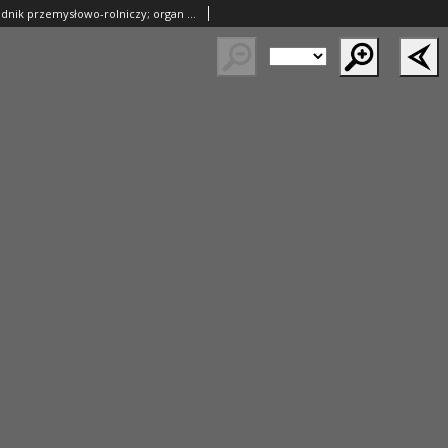
Ziemianin. Tygodnik przemysłowo-rolniczy; organ Centralnego Towarzystwa Gospodarczego w Wielkim Księstwie Poznańskim 1889.01.05 R.39 Nr1