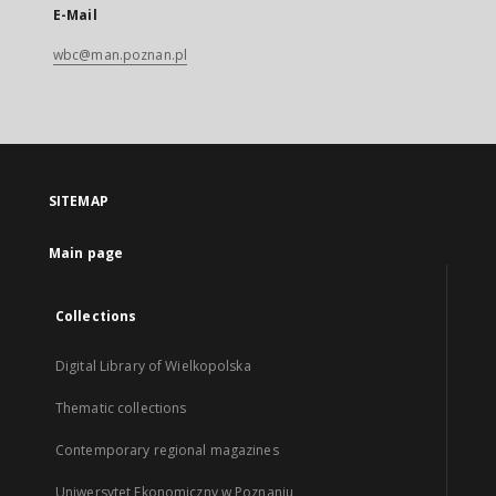
E-Mail
wbc@man.poznan.pl
SITEMAP
Main page
Collections
Digital Library of Wielkopolska
Thematic collections
Contemporary regional magazines
Uniwersytet Ekonomiczny w Poznaniu