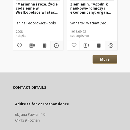
"Marianna i róże. Życie
Ziemianin. Tygodnik
Zi
codzienne w
naukowo-rolniczy i
na
Wielkopolsce w latach
ekonomiczny; organ
ek
1890-1914 z tradycji
Centralnego
Ce
rodzinnej"
Towarzystwa
To
Janina Fedorowicz - polska pisarka
Swinarski Wacław (red.)
Joanna Konopińska (1925 -1996; P
Swi
Gospodarczego w
Go
Wielkim Księstwe
Wi
2008
1918.09.22
191
Poznańskim 1918.09.22
Po
książka
czasopismo
cz
R.69 Nr38
R.
More
CONTACT DETAILS
Address for correspondence
ul. Jana Pawła II 10
61-139 Poznań