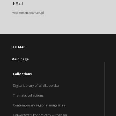
E-Mail
wbc@man.poznan.pl
SITEMAP
Main page
Collections
Digital Library of Wielkopolska
Thematic collections
Contemporary regional magazines
Uniwersytet Ekonomiczny w Poznaniu