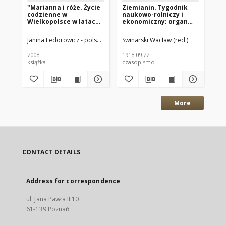
"Marianna i róże. Życie
Ziemianin. Tygodnik
Zi
codzienne w
naukowo-rolniczy i
na
Wielkopolsce w latach
ekonomiczny; organ
ek
1890-1914 z tradycji
Centralnego
Ce
rodzinnej"
Towarzystwa
To
Janina Fedorowicz - polska pisarka
Swinarski Wacław (red.)
Joanna Konopińska (1925 -1996; P
Swi
Gospodarczego w
Go
Wielkim Księstwe
Wi
2008
1918.09.22
191
Poznańskim 1918.09.22
Po
książka
czasopismo
cz
R.69 Nr38
R.
More
CONTACT DETAILS
Address for correspondence
ul. Jana Pawła II 10
61-139 Poznań