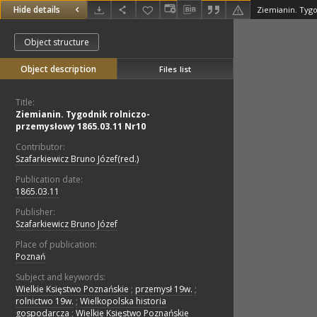
Hide details
Object structure
Object description
Files list
Title:
Ziemianin. Tygodnik rolniczo-
przemysłowy 1865.03.11 Nr10
Contributor:
Szafarkiewicz Bruno Józef(red.)
Publication date:
1865.03.11
Publisher:
Szafarkiewicz Bruno Józef
Place of publication:
Poznań
Subject and keywords:
Wielkie Księstwo Poznańskie
;
przemysł 19w.
;
rolnictwo 19w.
;
Wielkopolska historia
gospodarcza
;
Wielkie Księstwo Poznańskie