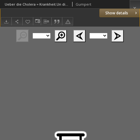
Ueber die Cholera = Krankheit.Un die Einwohner des Grossherzogthums Posen zur Beherzigung O cholerze. Pismo troskliwej uwadze mieszkańców W. X. Poznańskiego poświęcone
Gumpert
Show details