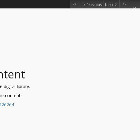
Previous
Next
ntent
digital library.
the content.
0926264