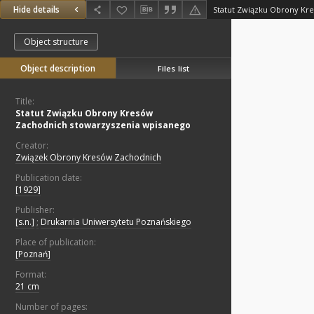
Hide details
Object structure
Object description
Files list
Title:
Statut Związku Obrony Kresów
Zachodnich stowarzyszenia wpisanego
Creator:
Związek Obrony Kresów Zachodnich
Publication date:
[1929]
Publisher:
[s.n.]
;
Drukarnia Uniwersytetu Poznańskiego
Place of publication:
[Poznań]
Format:
21 cm
Number of pages: