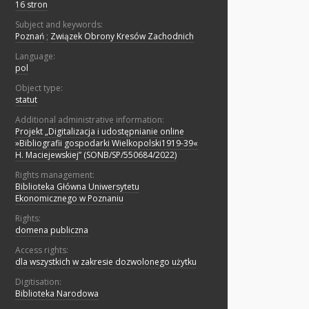
16 stron
Subject and keywords:
Poznań
;
Związek Obrony Kresów Zachodnich
Language:
pol
Object type:
statut
Additional administrative information:
Projekt „Digitalizacja i udostępnianie online
»Bibliografii gospodarki Wielkopolski1919-39«
H. Maciejewskiej” (SONB/SP/550684/2022)
Rights management:
Biblioteka Główna Uniwersytetu
Ekonomicznego w Poznaniu
Rights:
domena publiczna
Access rights:
dla wszystkich w zakresie dozwolonego użytku
Digitisation:
Biblioteka Narodowa