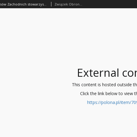
Statut Związku Obrony Kresów Zachodnich stowarzyszenia wpisanego
Związek Obrony Kresów Zachodnich
External co
This content is hosted outside the 
Click the link below to view 
https://polona.pl/item/7