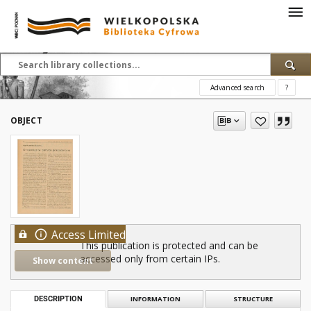
Advanced search
?
OBJECT
Access Limited
This publication is protected and can be
accessed only from certain IPs.
Show content
DESCRIPTION
INFORMATION
STRUCTURE