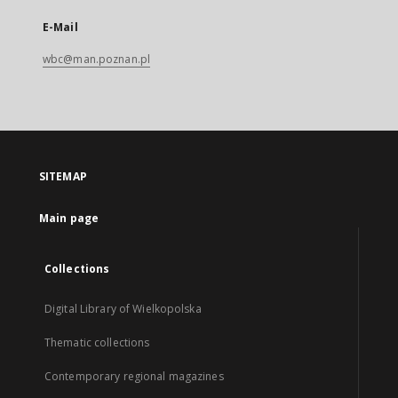
E-Mail
wbc@man.poznan.pl
SITEMAP
Main page
Collections
Digital Library of Wielkopolska
Thematic collections
Contemporary regional magazines