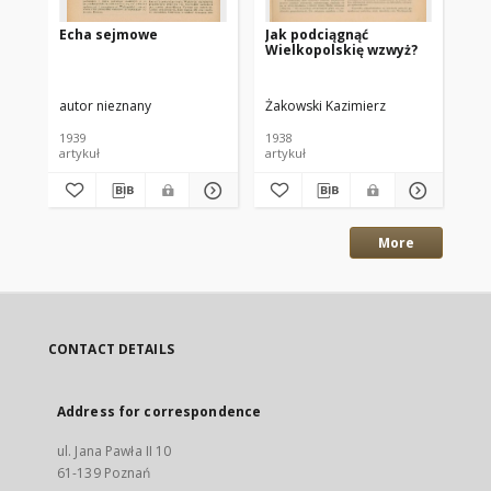
Echa sejmowe
Jak podciągnąć
Ro
Wielkopolskię wzwyż?
Wi
in
ob
autor nieznany
Żakowski Kazimierz
Żak
1939
1938
193
artykuł
artykuł
bib
More
CONTACT DETAILS
Address for correspondence
ul. Jana Pawła II 10
61-139 Poznań