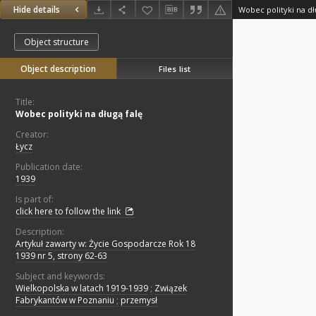
Hide details
Wobec polityki na dł
Object structure
Object description
Files list
Title:
Wobec polityki na długą falę
Creator:
Łycz
Publication date:
1939
Is part of:
click here to follow the link
Description:
Artykuł zawarty w: Życie Gospodarcze Rok 18
1939 nr 5, strony 62-63
Subject and keywords:
Wielkopolska w latach 1919-1939
;
Związek
Fabrykantów w Poznaniu
;
przemysł