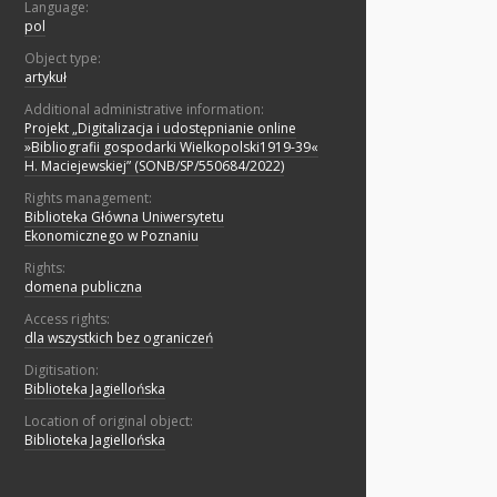
Language:
pol
Object type:
artykuł
Additional administrative information:
Projekt „Digitalizacja i udostępnianie online
»Bibliografii gospodarki Wielkopolski1919-39«
H. Maciejewskiej” (SONB/SP/550684/2022)
Rights management:
Biblioteka Główna Uniwersytetu
Ekonomicznego w Poznaniu
Rights:
domena publiczna
Access rights:
dla wszystkich bez ograniczeń
Digitisation:
Biblioteka Jagiellońska
Location of original object:
Biblioteka Jagiellońska