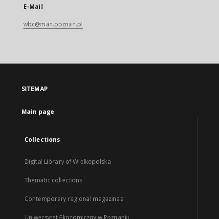
E-Mail
wbc@man.poznan.pl
SITEMAP
Main page
Collections
Digital Library of Wielkopolska
Thematic collections
Contemporary regional magazines
Uniwersytet Ekonomiczny w Poznaniu