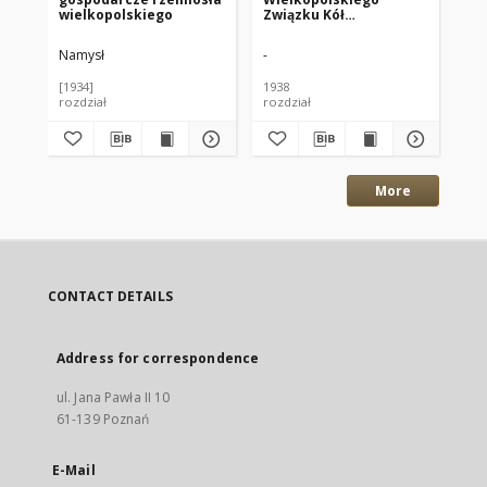
wielkopolskiego
Związku Kół
pr
Doświadczalnych i jego
go
pracowników,
Wi
Namysł
-
Che
ogłoszonych drukiem
[1934]
1938
193
rozdział
rozdział
art
More
CONTACT DETAILS
Address for correspondence
ul. Jana Pawła II 10
61-139 Poznań
E-Mail