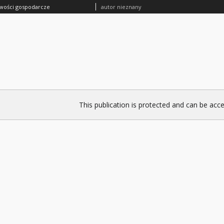
wości gospodarcze
autor nieznany
This publication is protected and can be acce