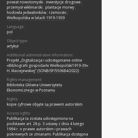
powiat nowotomyski
;
inwestycje drogowe
;
przemysł wikliniarski
;
plantacje morwy
;
hodowla jedwabników
;
rzemiosło
;
Wielkopolska w latach 1919-1939
Language:
pol
Object type:
artykuł
Additional administrative information:
Projekt „Digitalizacja i udostępnianie online
»Bibliografii gospodarki Wielkopolski1919-39«
H. Maciejewskiej” (SONB/SP/550684/2022)
Rights management:
Biblioteka Główna Uniwersytetu
Ekonomicznego w Poznaniu
Rights:
kopie cyfrowe objęte są prawem autorskim
Access rights:
Publikacja ta została udostępniona na
podstawie art. 28 p. 3 ustawy z dnia 4 lutego
1994 r. o prawie autorskim i prawach
pokrewnych ze zmianami. Publikacja dostępna