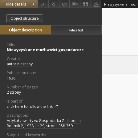
Hide details
Niewyzyskane możli
Object structure
Object description
Files list
Title:
Niewyzyskane możliwości gospodarcze
Creator:
autor nieznany
Publication date:
1938
Number of pages:
2 strony
Is part of:
click here to follow the link
Description:
Artykuł zawarty w: Gospodarka Zachodnia
Rocznik 2, 1938, nr 29, strona 358-359
Subject and keywords: