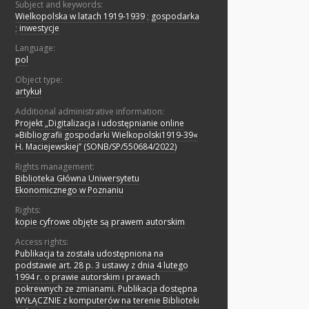
Subject and keywords:
Wielkopolska w latach 1919-1939
;
gospodarka
;
inwestycje
Language:
pol
Object type:
artykuł
Additional administrative information:
Projekt „Digitalizacja i udostępnianie online
»Bibliografii gospodarki Wielkopolski1919-39«
H. Maciejewskiej” (SONB/SP/550684/2022)
Rights management:
Biblioteka Główna Uniwersytetu
Ekonomicznego w Poznaniu
Rights:
kopie cyfrowe objęte są prawem autorskim
Access rights:
Publikacja ta została udostępniona na
podstawie art. 28 p. 3 ustawy z dnia 4 lutego
1994 r. o prawie autorskim i prawach
pokrewnych ze zmianami. Publikacja dostępna
WYŁĄCZNIE z komputerów na terenie Biblioteki