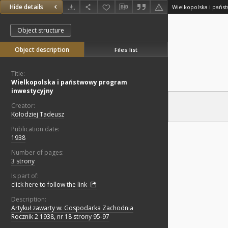
Hide details
Wielkopolska i pań
Object structure
Object description
Files list
Title:
Wielkopolska i państwowy program
inwestycyjny
Creator:
Kołodziej Tadeusz
Publication date:
1938
Number of pages:
3 strony
Is part of:
click here to follow the link
Description:
Artykuł zawarty w: Gospodarka Zachodnia
Rocznik 2 1938, nr 18 strony 95-97