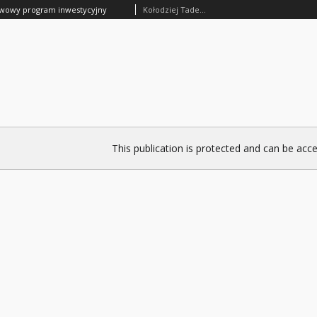
stwowy program inwestycyjny
Kołodziej Tadeusz
This publication is protected and can be acce