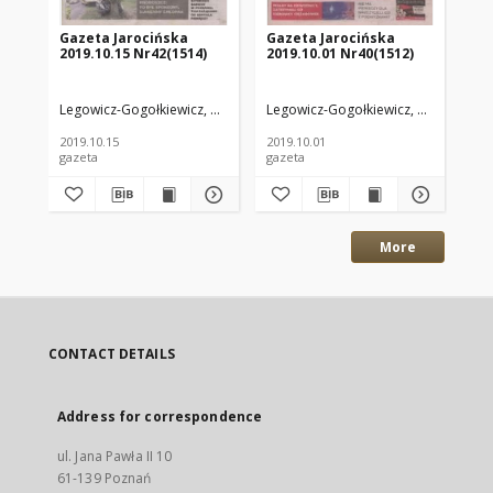
Gazeta Jarocińska
Gazeta Jarocińska
Ga
2019.10.15 Nr42(1514)
2019.10.01 Nr40(1512)
20
Legowicz-Gogołkiewicz, Anna. Red.
Legowicz-Gogołkiewicz, Anna. Red.
Leg
2019.10.15
2019.10.01
201
gazeta
gazeta
gaz
More
CONTACT DETAILS
Address for correspondence
ul. Jana Pawła II 10
61-139 Poznań