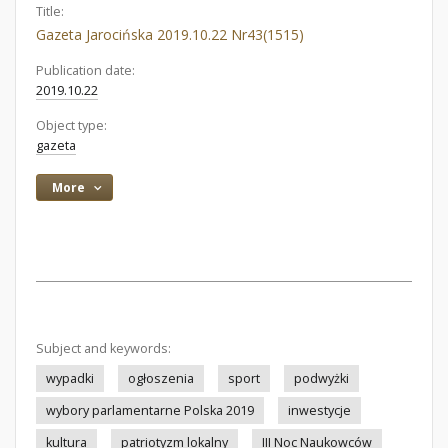
Title:
Gazeta Jarocińska 2019.10.22 Nr43(1515)
Publication date:
2019.10.22
Object type:
gazeta
More
Subject and keywords:
wypadki
ogłoszenia
sport
podwyżki
wybory parlamentarne Polska 2019
inwestycje
kultura
patriotyzm lokalny
III Noc Naukowców