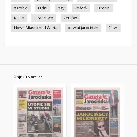
zarobki
radni
psy
Kościół
Jarocin
Kotlin
Jaraczewo
Żerków
Nowe Miasto nad Wartą
powiat jarociński
21 w.
OBJECTS
similar