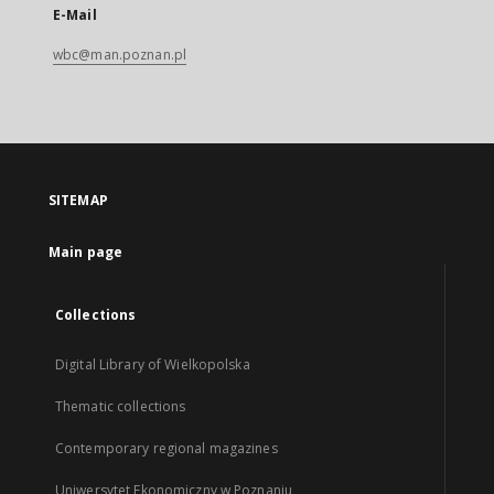
E-Mail
wbc@man.poznan.pl
SITEMAP
Main page
Collections
Digital Library of Wielkopolska
Thematic collections
Contemporary regional magazines
Uniwersytet Ekonomiczny w Poznaniu