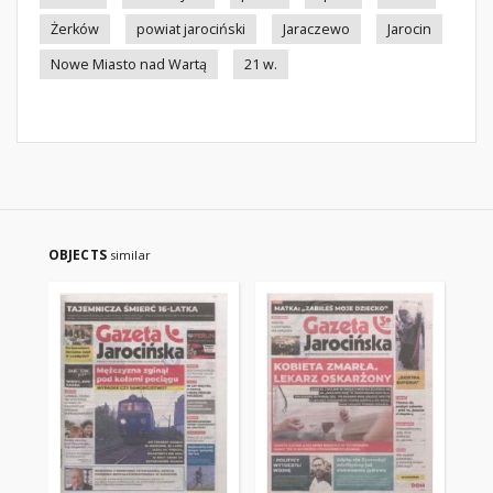
Żerków
powiat jarociński
Jaraczewo
Jarocin
Nowe Miasto nad Wartą
21 w.
OBJECTS
similar