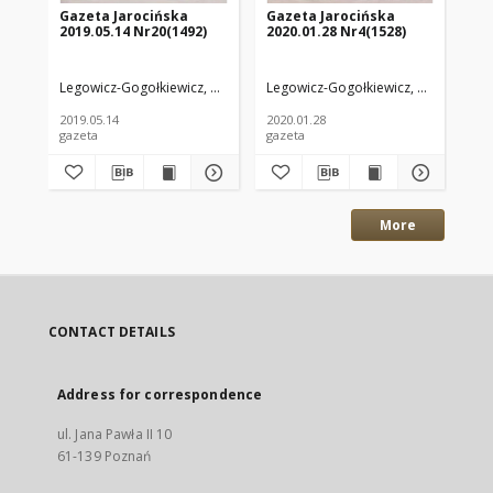
Gazeta Jarocińska
Gazeta Jarocińska
Ga
2019.05.14 Nr20(1492)
2020.01.28 Nr4(1528)
20
Legowicz-Gogołkiewicz, Anna. Red.
Legowicz-Gogołkiewicz, Anna. Red.
Leg
2019.05.14
2020.01.28
201
gazeta
gazeta
gaz
More
CONTACT DETAILS
Address for correspondence
ul. Jana Pawła II 10
61-139 Poznań