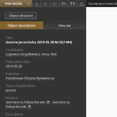
Hide details
Gazeta Jarocińska 20
Object structure
Object description
Files list
Title:
Gazeta Jarocińska 2019.05.28 Nr22(1494)
Contributor:
Legowicz-Gogołkiewicz, Anna. Red.
Publication date:
2019.05.28
Publisher:
Południowa Oficyna Wydawnicza
Place of publication:
Jarocin
Relation:
click here to follow the link
;
click here to
follow the link
Description: