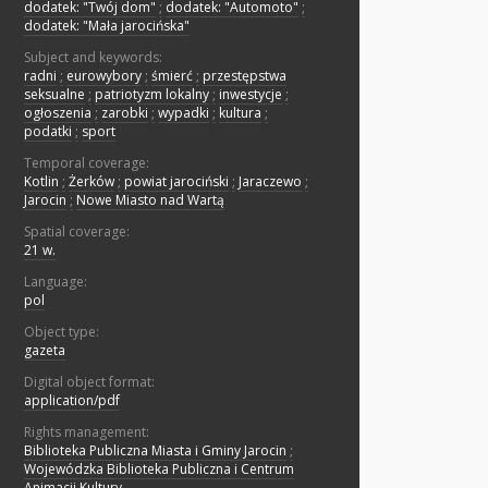
dodatek: "Twój dom"
;
dodatek: "Automoto"
;
dodatek: "Mała jarocińska"
Subject and keywords:
radni
;
eurowybory
;
śmierć
;
przestępstwa
seksualne
;
patriotyzm lokalny
;
inwestycje
;
ogłoszenia
;
zarobki
;
wypadki
;
kultura
;
podatki
;
sport
Temporal coverage:
Kotlin
;
Żerków
;
powiat jarociński
;
Jaraczewo
;
Jarocin
;
Nowe Miasto nad Wartą
Spatial coverage:
21 w.
Language:
pol
Object type:
gazeta
Digital object format:
application/pdf
Rights management:
Biblioteka Publiczna Miasta i Gminy Jarocin
;
Wojewódzka Biblioteka Publiczna i Centrum
Animacji Kultury