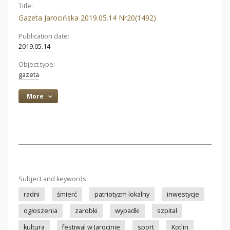
Title:
Gazeta Jarocińska 2019.05.14 Nr20(1492)
Publication date:
2019.05.14
Object type:
gazeta
More
Subject and keywords:
radni
śmierć
patriotyzm lokalny
inwestycje
ogłoszenia
zarobki
wypadki
szpital
kultura
festiwal w Jarocinie
sport
Kotlin