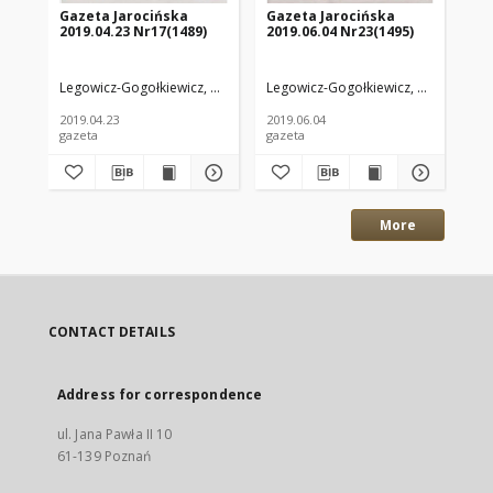
Gazeta Jarocińska
Gazeta Jarocińska
Ga
2019.04.23 Nr17(1489)
2019.06.04 Nr23(1495)
20
Legowicz-Gogołkiewicz, Anna. Red.
Legowicz-Gogołkiewicz, Anna. Red.
Leg
2019.04.23
2019.06.04
202
gazeta
gazeta
gaz
More
CONTACT DETAILS
Address for correspondence
ul. Jana Pawła II 10
61-139 Poznań