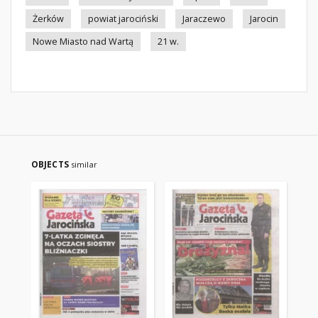
Żerków
powiat jarociński
Jaraczewo
Jarocin
Nowe Miasto nad Wartą
21 w.
OBJECTS
similar