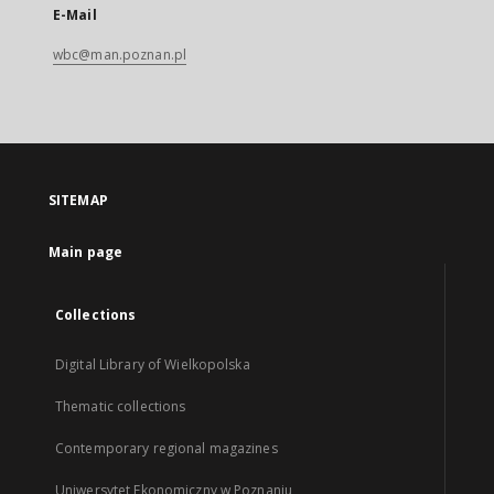
E-Mail
wbc@man.poznan.pl
SITEMAP
Main page
Collections
Digital Library of Wielkopolska
Thematic collections
Contemporary regional magazines
Uniwersytet Ekonomiczny w Poznaniu