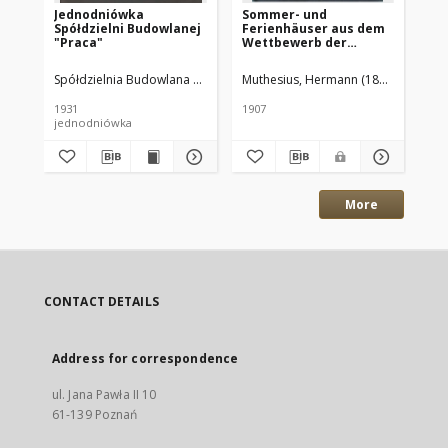
Jednodniówka
Sommer- und
Kl
Spółdzielni Budowlanej
Ferienhäuser aus dem
"Praca"
Wettbewerb der
Woche.
Spółdzielnia Budowlana "Praca" (Poznań)
Muthesius, Hermann (1861-1927). W
Drukarnia Mieszczańska (P
Loe
1931
1907
193
jednodniówka
pod
More
CONTACT DETAILS
Address for correspondence
ul. Jana Pawła II 10
61-139 Poznań