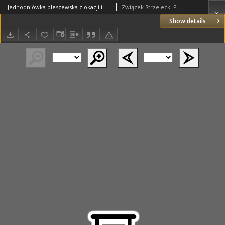
Jednodniówka pleszewska z okazji imienin Marszałka Piłsudskiego 19. III. 1930
Związek Strzelecki Powiatu Pleszewskiego
Show details