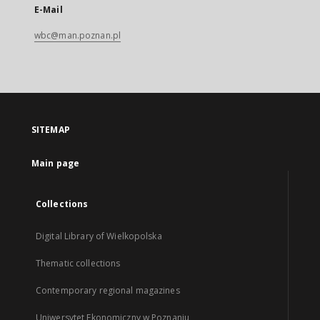
E-Mail
wbc@man.poznan.pl
SITEMAP
Main page
Collections
Digital Library of Wielkopolska
Thematic collections
Contemporary regional magazines
Uniwersytet Ekonomiczny w Poznaniu