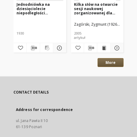
Jednodniówka na
Kilka słów na otwarcie
Ga
dziesięciolecie
sesji naukowej
ni
niepodległości
zorganizowanej dla
na
Wielenia. 1920-1930
uczczenia 85. rocznicy
po
odzyskania przez
R.
Zagórski, Zygmunt (1926–2013)
Ski
Polskę niepodległości
1930
2005
192
artykuł
gaz
More
CONTACT DETAILS
Address for correspondence
ul. Jana Pawła II 10
61-139 Poznań