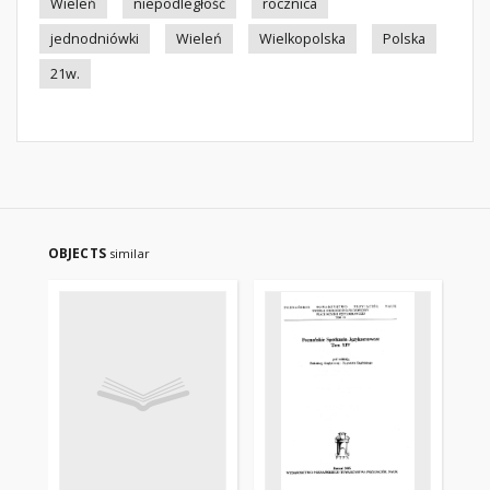
Wieleń
niepodległość
rocznica
jednodniówki
Wieleń
Wielkopolska
Polska
21w.
OBJECTS
similar