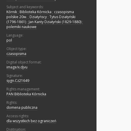
Subject and keywords:
Kórnik
;
Biblioteka Kórnicka
;
czasopisma
polskie 20w.
;
Działyńscy
;
Tytus Działyński
(1796-1861)
;
Jan Kanty Działyński (1829-1880)
;
polemiki naukowe
Language:
pol
Object type:
czasopisma
Digital object format:
image/x.djvu
Signature:
sygn.Cz21649
Rights management:
PAN Biblioteka Kórnicka
Rights:
domena publiczna
Access rights:
dla wszystkich bez ograniczeń
Digitisation: