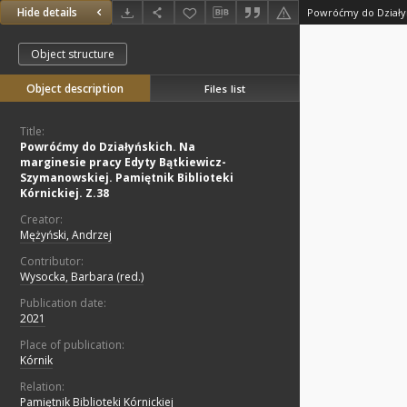
Hide details
Object structure
Object description
Files list
Title:
Powróćmy do Działyńskich. Na
marginesie pracy Edyty Bątkiewicz-
Szymanowskiej. Pamiętnik Biblioteki
Kórnickiej. Z.38
Creator:
Mężyński, Andrzej
Contributor:
Wysocka, Barbara (red.)
Publication date:
2021
Place of publication:
Kórnik
Relation:
Pamiętnik Biblioteki Kórnickiej