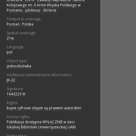
Kolejowego im. II Armii Wojska Polskiego w
Poznaniu
;
jubileusz
;
60-lecie
Temporal coverage:
Poznań
;
Polska
Spatial coverage:
21w.
Language:
pol
Object type:
jednodniówka
Additional administrative information:
JK-22
Signature:
1643223 III
Rights:
kopie cyfrowe objęte są prawem autorskim
Access rights:
Publikacja dostępna WYŁĄCZNIE w sieci
lokalnej Biblioteki Uniwersysteckiej UAM
Digitisation: