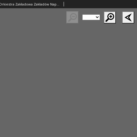
Jednodniówka: Orkiestra Zakładowa Zakładów Naprawczych Taboru Kolejowego im. II Armii Wojska Polskiego w Poznaniu.