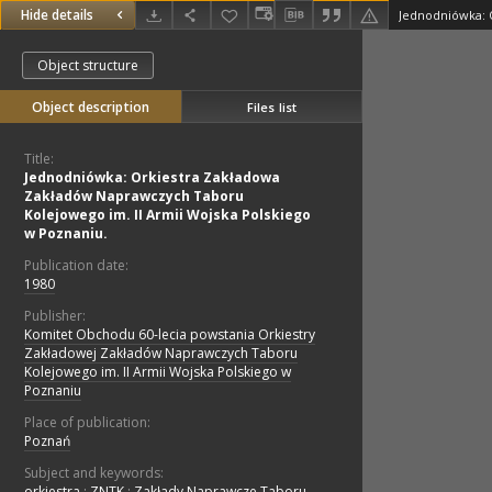
Hide details
Object structure
Object description
Files list
Title:
Jednodniówka: Orkiestra Zakładowa
Zakładów Naprawczych Taboru
Kolejowego im. II Armii Wojska Polskiego
w Poznaniu.
Publication date:
1980
Publisher:
Komitet Obchodu 60-lecia powstania Orkiestry
Zakładowej Zakładów Naprawczych Taboru
Kolejowego im. II Armii Wojska Polskiego w
Poznaniu
Place of publication:
Poznań
Subject and keywords:
orkiestra
;
ZNTK
;
Zakłady Naprawcze Taboru