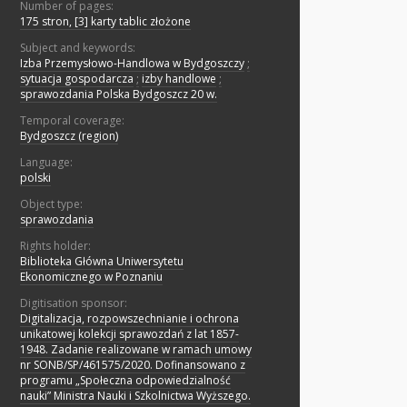
Number of pages:
175 stron, [3] karty tablic złożone
Subject and keywords:
Izba Przemysłowo-Handlowa w Bydgoszczy
;
sytuacja gospodarcza
;
izby handlowe
;
sprawozdania Polska Bydgoszcz 20 w.
Temporal coverage:
Bydgoszcz (region)
Language:
polski
Object type:
sprawozdania
Rights holder:
Biblioteka Główna Uniwersytetu
Ekonomicznego w Poznaniu
Digitisation sponsor:
Digitalizacja, rozpowszechnianie i ochrona
unikatowej kolekcji sprawozdań z lat 1857-
1948. Zadanie realizowane w ramach umowy
nr SONB/SP/461575/2020. Dofinansowano z
programu „Społeczna odpowiedzialność
nauki” Ministra Nauki i Szkolnictwa Wyższego.