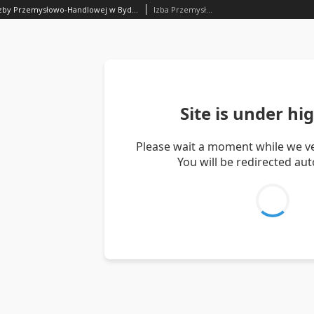
Sprawozdanie Izby Przemysłowo-Handlowej w Bydgoszczy za 1932 r.
Izba Przemysłowo-Handlowa w Bydgoszczy.