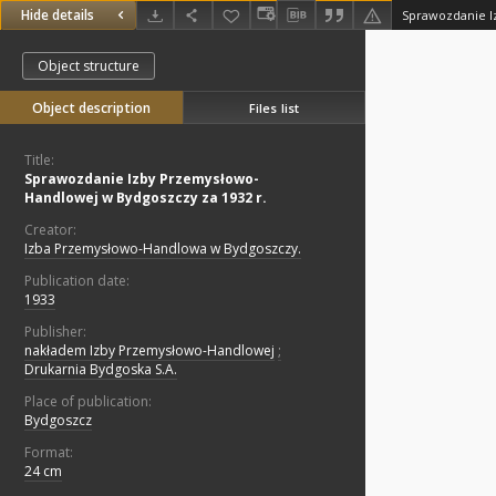
Hide details
Object structure
Object description
Files list
Title:
Sprawozdanie Izby Przemysłowo-
Handlowej w Bydgoszczy za 1932 r.
Creator:
Izba Przemysłowo-Handlowa w Bydgoszczy.
Publication date:
1933
Publisher:
nakładem Izby Przemysłowo-Handlowej
;
Drukarnia Bydgoska S.A.
Place of publication:
Bydgoszcz
Format:
24 cm