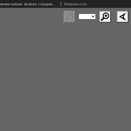
Nazwiska i przezwiska ludowe: studium z dziejów wsi polskiej XVII i XVIIIw.
Widajewicz Józef (1889–1954)