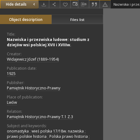
Hide details
Object description
Files list
Title:
Nazwiska i przezwiska ludowe: studium z
dziejów wsi polskiej XVII i XVIIIw.
Creator:
Widajewicz Józef (1889–1954)
Publication date:
1925
Publisher:
Pamiętnik Historyczno-Prawny
Place of publication:
Lwów
Relation:
Pamiętnik Historyczno-Prawny T.1 Z.3
Subject and keywords:
onomastyka
;
wieś polska 17/18w. nazwiska
;
prawo polskie historia
;
Polska prawo historia
;