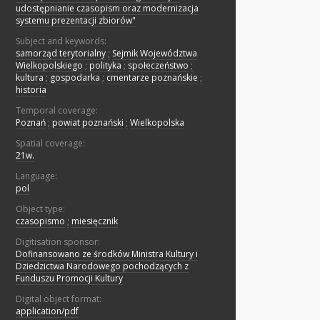
udostępnianie czasopism oraz modernizacja
systemu prezentacji zbiorów"
Subject and keywords:
samorząd terytorialny
;
Sejmik Województwa
Wielkopolskiego
;
polityka
;
społeczeństwo
;
kultura
;
gospodarka
;
cmentarze poznańskie
;
historia
Temporal coverage:
Poznań
;
powiat poznański
;
Wielkopolska
Spatial coverage:
21w.
Language:
pol
Object type:
czasopismo
;
miesięcznik
Digitisation sponsor:
Dofinansowano ze środków Ministra Kultury i
Dziedzictwa Narodowego pochodzących z
Funduszu Promocji Kultury
Digital object format:
application/pdf