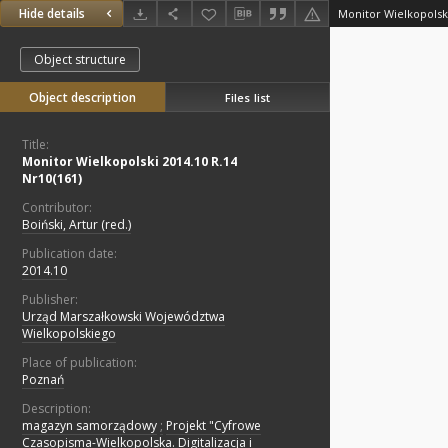
Hide details
Monitor Wielkopolski
Object structure
Object description
Files list
Title:
Monitor Wielkopolski 2014.10 R.14
Nr10(161)
Contributor:
Boiński, Artur (red.)
Publication date:
2014.10
Publisher:
Urząd Marszałkowski Województwa
Wielkopolskiego
Place of publication:
Poznań
Description:
magazyn samorządowy
;
Projekt "Cyfrowe
Czasopisma-Wielkopolska. Digitalizacja i