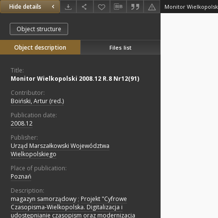
Hide details
Monitor Wielkopolski
Object structure
Object description
Files list
Title:
Monitor Wielkopolski 2008.12 R.8 Nr12(91)
Contributor:
Boiński, Artur (red.)
Publication date:
2008.12
Publisher:
Urząd Marszałkowski Województwa
Wielkopolskiego
Place of publication:
Poznań
Description:
magazyn samorządowy
;
Projekt "Cyfrowe
Czasopisma-Wielkopolska. Digitalizacja i
udostępnianie czasopism oraz modernizacja