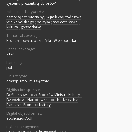
systemu prezentacji zbiorów"
Subject and keywords:
samorząd terytorialny
;
Sejmik Województwa
Wielkopolskiego
;
polityka
;
społeczeństwo
;
kultura
;
gospodarka
Temporal coverage:
Poznań
;
powiat poznański
;
Wielkopolska
Spatial coverage:
21w.
Language:
pol
Object type:
czasopismo
;
miesięcznik
Digitisation sponsor:
Dofinansowano ze środków Ministra Kultury i
Dziedzictwa Narodowego pochodzących z
Funduszu Promocji Kultury
Digital object format:
application/pdf
Rights management:
Urząd Marszałkowski Województwa