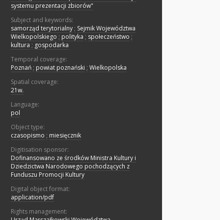
systemu prezentacji zbiorów"
Subject and keywords:
samorząd terytorialny
;
Sejmik Województwa
Wielkopolskiego
;
polityka
;
społeczeństwo
;
kultura
;
gospodarka
Temporal coverage:
Poznań
;
powiat poznański
;
Wielkopolska
Spatial coverage:
21w.
Language:
pol
Object type:
czasopismo
;
miesięcznik
Digitisation sponsor:
Dofinansowano ze środków Ministra Kultury i
Dziedzictwa Narodowego pochodzących z
Funduszu Promocji Kultury
Digital object format:
application/pdf
Rights management:
Urząd Marszałkowski Województwa