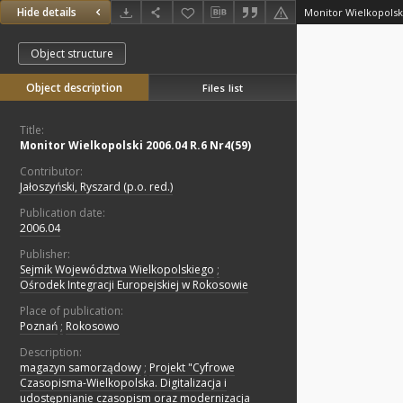
Hide details
Monitor Wielkopolski
Object structure
Object description
Files list
Title:
Monitor Wielkopolski 2006.04 R.6 Nr4(59)
Contributor:
Jałoszyński, Ryszard (p.o. red.)
Publication date:
2006.04
Publisher:
Sejmik Województwa Wielkopolskiego
;
Ośrodek Integracji Europejskiej w Rokosowie
Place of publication:
Poznań
;
Rokosowo
Description:
magazyn samorządowy
;
Projekt "Cyfrowe
Czasopisma-Wielkopolska. Digitalizacja i
udostępnianie czasopism oraz modernizacja